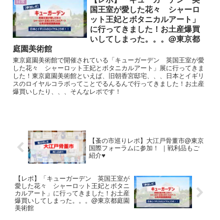
日常
国王室が愛した花々 シャーロ
ット王妃とボタニカルアート」
に行ってきました！お土産爆買
いしてしまった。。。@東京都
庭園美術館
東京庭園美術館で開催されている「キューガーデン 英国王室が愛
した花々 シャーロット王妃とボタニカルアート」展に行ってきま
した！東京庭園美術館といえば、旧朝香宮邸宅、、、日本とイギリ
スのロイヤルコラボってことでるんるんで行ってきました！お土産
爆買いしたり、、、そんなレポです！
【蚤の市巡りレポ】大江戸骨董市@東京
国際フォーラムに参加！ ｜戦利品もご
紹介♥
【レポ】「キューガーデン 英国王室が
愛した花々 シャーロット王妃とボタニ
カルアート」に行ってきました！お土産
爆買いしてしまった。。。@東京都庭園
美術館