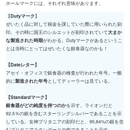
ホールマークには、それぞれ意味があります。
【
Dutyマーク
】
ぜいたく品に対して税金を課していた際に用いられた刻
印。その時に国王のシルエットが刻印されていて
大まか
な製造された時期
がわかる。Dutyマークがあるというこ
とは当時にとってはぜいたくな銀食器なのかも！
【Dateレター】
アセイ・オフィスで銀食器の検査が行われた年号。一般
的に
製造された年号
としてディーラーは見ている。
【Standardマーク】
銀食器がどの純度を持つのか
を示す。ライオンだと
92.5％の銀を含むスターリングシルバーであることを示
している。女神ブリタニアの刻印だと、95,84%の銀を含
むブリタニアスタンダードの銀であることを示す。