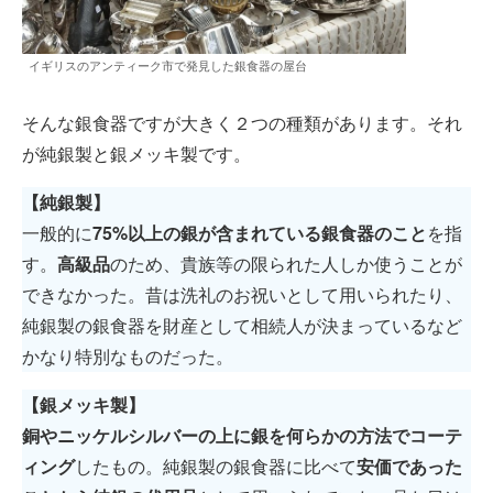
イギリスのアンティーク市で発見した銀食器の屋台
そんな銀食器ですが大きく２つの種類があります。それ
が純銀製と銀メッキ製です。
【純銀製】
一般的に
75%以上の銀が含まれている銀食器のこと
を指
す。
高級品
のため、貴族等の限られた人しか使うことが
できなかった。昔は洗礼のお祝いとして用いられたり、
純銀製の銀食器を財産として相続人が決まっているなど
かなり特別なものだった。
【銀メッキ製】
銅やニッケルシルバーの上に銀を何らかの方法でコーテ
ィング
したもの。純銀製の銀食器に比べて
安価であった