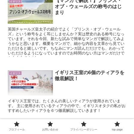
【マンガで解説！】プリンス・
イギリス
オブ・ウェールズの称号のはじ
まり
英国チャールズ皇太子の紹介でよく「プリンス・オブ・ウェール
ズ」という称号をよく耳にしませんか？実は歴史のある称号になっ
ています。それを今回、新たな試みで簡単なマンガで解説してみよ
うかなと思います。概要をマンガで、細かな内容を文章から見てい
ただけると嬉しいです。ちなみにマンガ読んだだけでも、わかって
いただけるようになっていますのでお時間のない方はマンガだけで
も大丈夫ですよ!
イギリス王室の6個のティアラを
イギリス
徹底解説！
イギリス王室では、たくさんの美しいティアラが使用されていま
す。 主に使用されているティアラの中で、イギリスオタクの私がお
すすめしたいティアラを６つ徹底解説していきます！
プロフィール
お問い合わせ
プライバシーポリシー
top page