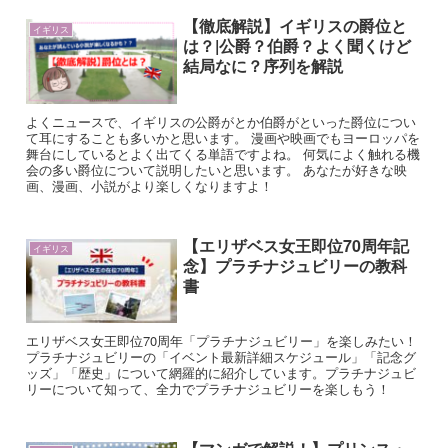
【徹底解説】イギリスの爵位と
イギリス
は？|公爵？伯爵？よく聞くけど
結局なに？序列を解説
よくニュースで、イギリスの公爵がとか伯爵がといった爵位につい
て耳にすることも多いかと思います。 漫画や映画でもヨーロッパを
舞台にしているとよく出てくる単語ですよね。 何気によく触れる機
会の多い爵位について説明したいと思います。 あなたが好きな映
画、漫画、小説がより楽しくなりますよ！
【エリザベス女王即位70周年記
イギリス
念】プラチナジュビリーの教科
書
エリザベス女王即位70周年「プラチナジュビリー」を楽しみたい！
プラチナジュビリーの「イベント最新詳細スケジュール」「記念グ
ッズ」「歴史」について網羅的に紹介しています。プラチナジュビ
リーについて知って、全力でプラチナジュビリーを楽しもう！